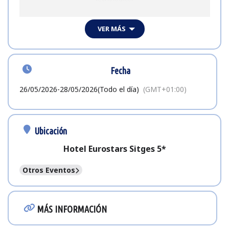
El evento tendrá lugar en el hotel Eurostars Sitges 5* y
reunirá durante 48h a perfiles con alta capacidad de
VER MÁS
decisión (CEOs, directores generales, CIOs,
responsables de innovación, marketing, ventas).
Muy pronto anunciaremos los miembros del
#EquipoNoray que asistirán a este evento.
Fecha
¡Te esperamos!
26/05/2026
-
28/05/2026
(Todo el día)
(GMT+01:00)
Ubicación
Hotel Eurostars Sitges 5*
Otros Eventos
MÁS INFORMACIÓN