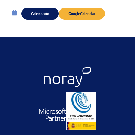
Calendario
GoogleCalendar