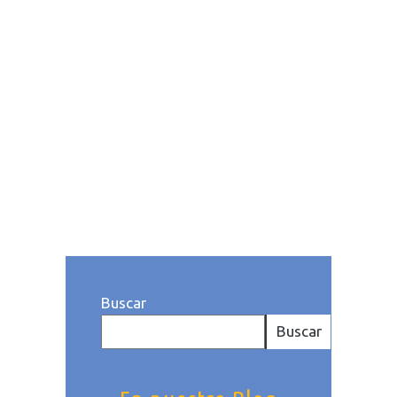
hecho, se encuentra recogido
en el artículo 40.2 de la
Constitución Española como
una obligación del empresario
y es un derecho irrenunciable:
el no...
Publicado a las: 03:34h
Categoría
dePymes
. Por Equipo Noray
Buscar
Buscar