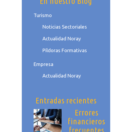
En nuestro Blog
Turismo
Noticias Sectoriales
Actualidad Noray
Píldoras Formativas
Empresa
Actualidad Noray
Entradas recientes
Errores
financieros
frecuentes