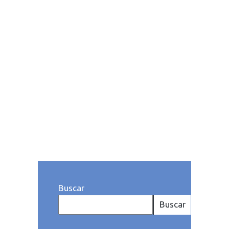
planificación de recursos
empresariales (responde
literalmente a las siglas en
inglés Enterprise Resource
Planning). Los ERP están
formados por módulos
independientes...
Publicado a las: 10:26h
Categoría
dePymes
. Por Equipo Noray
Buscar
Buscar