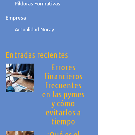
Píldoras Formativas
Empresa
Actualidad Noray
Entradas recientes
Errores
financieros
frecuentes
en las pymes
y cómo
evitarlos a
tiempo
¿Qué es el