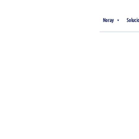
Noray
Soluci
26
Ago
La sostenibilidad como
ventaja competitiva en