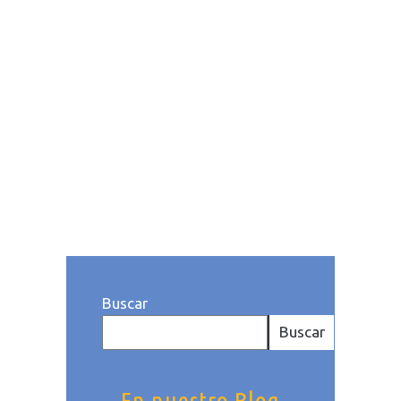
negocio no es una tarea
sencilla. Un adecuado sistema
de información brinda a las
empresas, con independencia
de su tamaño, una herramienta
poderosa para...
Publicado a las: 15:53h
Categoría
dePymes
. Por Jose Manuel Sola
Buscar
Buscar
En nuestro Blog