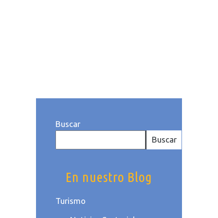
las cosas positivas que puedes
obtener de la tecnología...
Publicado a las: 11:18h
Categoría
Noticias Sectoriales
,
Turismo
. Por
Equipo Noray
Buscar
Buscar
En nuestro Blog
Turismo