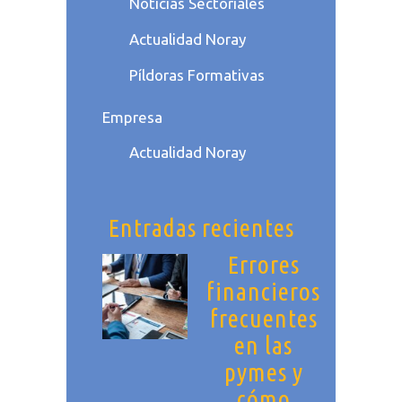
Noticias Sectoriales
Actualidad Noray
Píldoras Formativas
Empresa
Actualidad Noray
Entradas recientes
Errores
financieros
frecuentes
en las
pymes y
cómo