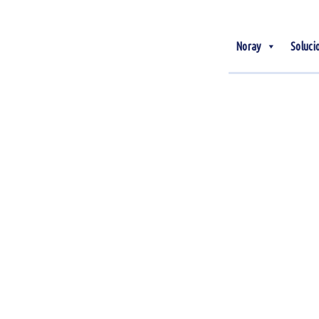
Noray
Soluci
16
Dic
¿Qué es la valoración
FIFO?