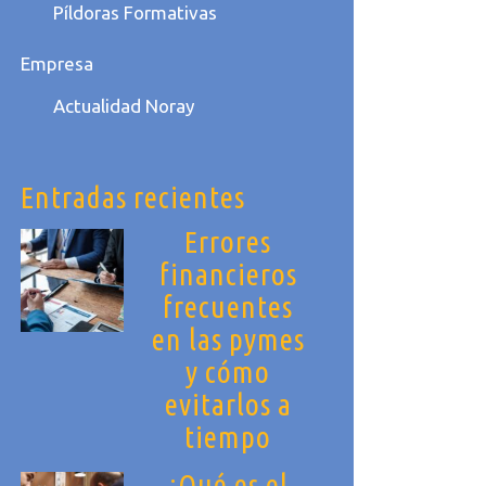
Píldoras Formativas
Empresa
Actualidad Noray
Entradas recientes
Errores
financieros
frecuentes
en las pymes
y cómo
evitarlos a
tiempo
¿Qué es el