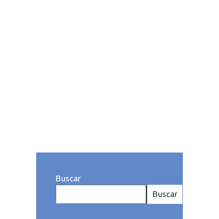
una especie de lujo que solo las
grandes empresas podían
permitirse. Sin embargo, esa
percepción ha cambiado
radicalmente en los últimos
años. Hoy en día, la
sostenibilidad se...
Publicado a las: 10:17h
Categoría
dePymes
. Por Alexis Montenegro
Buscar
Buscar