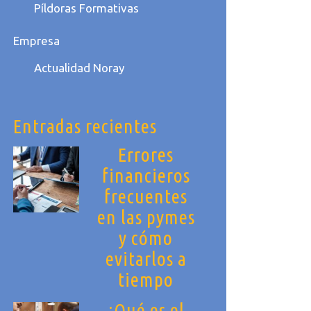
Píldoras Formativas
Empresa
Actualidad Noray
Entradas recientes
Errores
financieros
frecuentes
en las pymes
y cómo
evitarlos a
tiempo
¿Qué es el