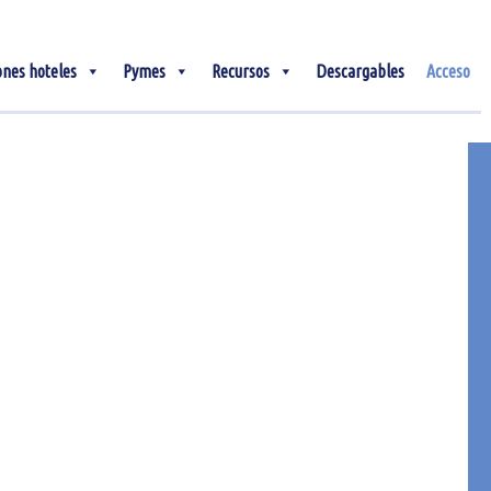
ones hoteles
Pymes
Recursos
Descargables
Acceso
04
Sep
Glamping: qué es
La duda sobre qué es el glampling,