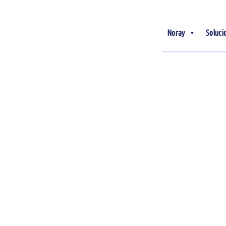
Noray
Soluci
10
Jun
Cómo aumentar las
reservas directas de tu