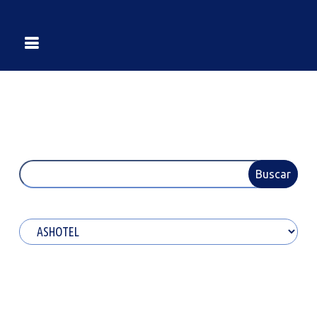
Buscar
Buscar
Categorías
‘Controlando’
“Cuando