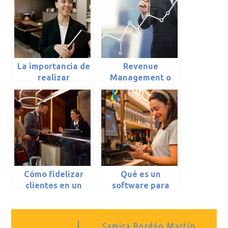
La importancia de
Revenue
realizar
Management o
inventarios en
gestión de
nuestro hotel
rendimiento: el
proceso
imprescindible (I)
Cómo fidelizar
Qué es un
clientes en un
software para
hotel
restaurantes
Samira Bordón Martín