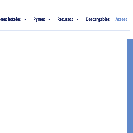
ones hoteles
Pymes
Recursos
Descargables
Acceso
05
Nov
¿Qué utilidad tiene el
big data en tu hotel?