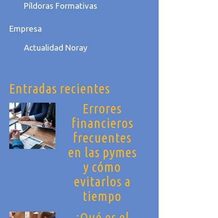
Píldoras Formativas
Empresa
Actualidad Noray
Entradas recientes
Errores
financieros
frecuentes
en las pymes
y cómo
evitarlos a
tiempo
¿Qué es el