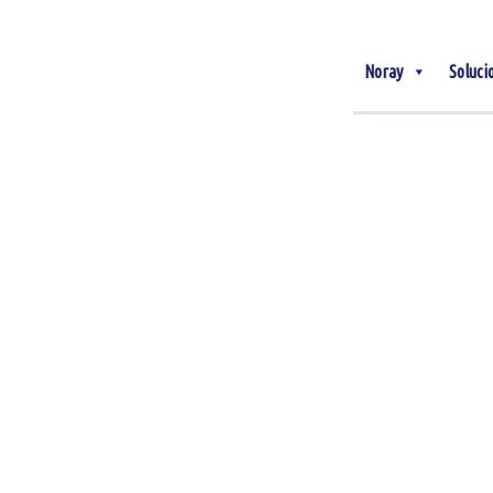
Noray
Soluci
22
Mar
5 tendencias
tecnológicas que