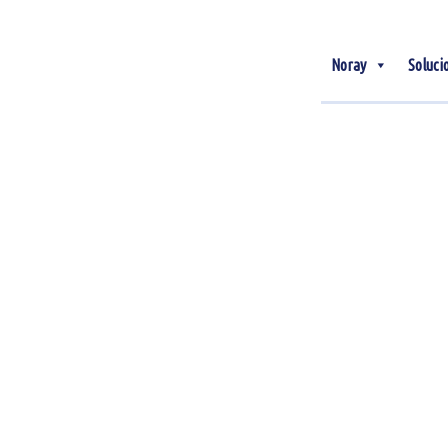
Noray
Soluci
08
May
Booking curve o curva de
reserva: ¿Qué es