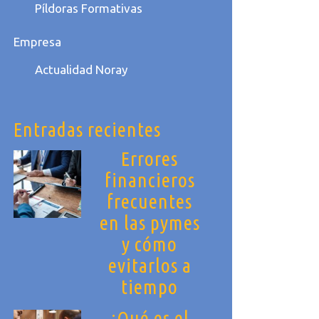
Píldoras Formativas
Empresa
Actualidad Noray
Entradas recientes
Errores
financieros
frecuentes
en las pymes
y cómo
evitarlos a
tiempo
¿Qué es el