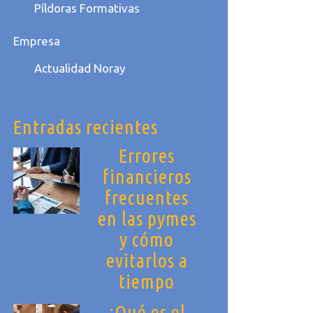
Píldoras Formativas
Empresa
Actualidad Noray
Entradas recientes
Errores
financieros
frecuentes
en las pymes
y cómo
evitarlos a
tiempo
¿Qué es el