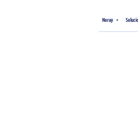
Noray
Soluci
08
Abr
Chatbot para hoteles:
qué es, ventajas y cómo