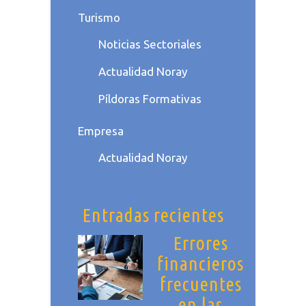
Turismo
Noticias Sectoriales
Actualidad Noray
Píldoras Formativas
Empresa
Actualidad Noray
Entradas recientes
Errores
financieros
frecuentes
en las