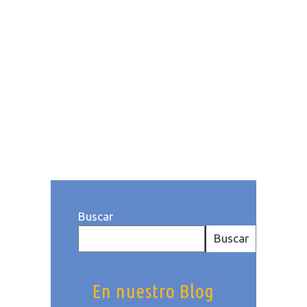
comunican: eso es marketing
turístico. A día de hoy, la
inversión publicitaria en
turismo desempeña un papel
crucial para captar la...
Publicado a las: 11:06h
Categoría
deHoteles
. Por Patricia Casado
Buscar
Buscar
En nuestro Blog