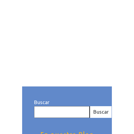
gestione de forma segura,
transparente y conforme a la
normativa vigente. Los
sistemas de automatización
hotelera ayudan a procesar
estos datos de...
Publicado a las: 12:33h
Categoría
deHoteles
. Por Jeroham Pérez
Buscar
Buscar