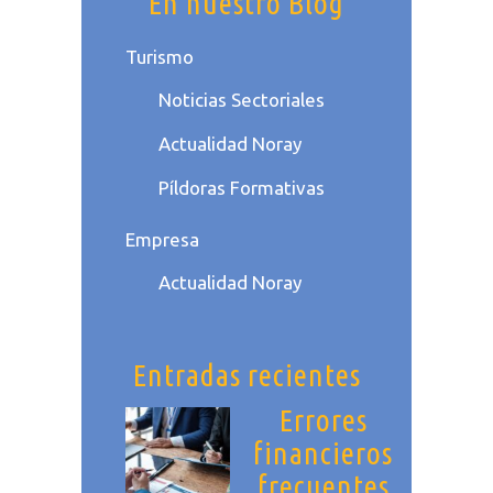
En nuestro Blog
Turismo
Noticias Sectoriales
Actualidad Noray
Píldoras Formativas
Empresa
Actualidad Noray
Entradas recientes
Errores
financieros
frecuentes