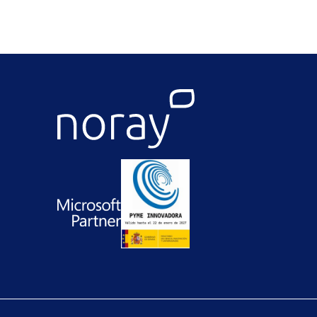
Noray
. Por Equipo Noray