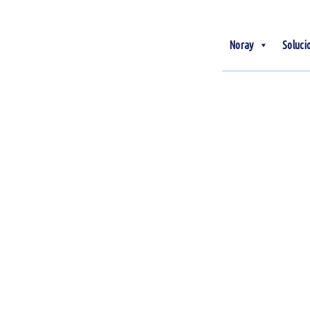
Noray
Soluci
20
Feb
Operaciones hoteleras
eficientes: claves para