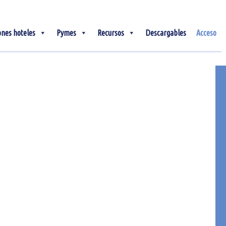
ones hoteles
Pymes
Recursos
Descargables
Acceso
26
Ene
Resumen final | FITUR
2024: viaje al centro del