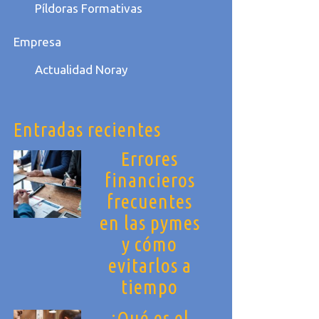
Píldoras Formativas
Empresa
Actualidad Noray
Entradas recientes
Errores
financieros
frecuentes
en las pymes
y cómo
evitarlos a
tiempo
¿Qué es el