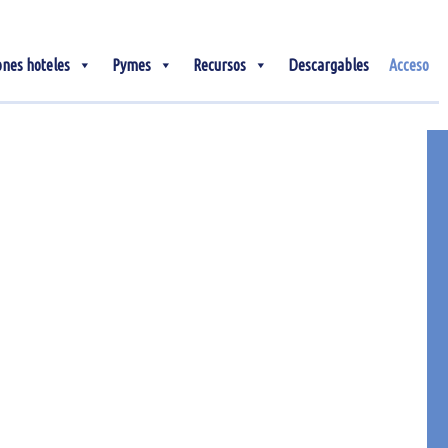
ones hoteles
Pymes
Recursos
Descargables
Acceso
03
Dic
Tendencias hoteleras
que marcarán FITUR