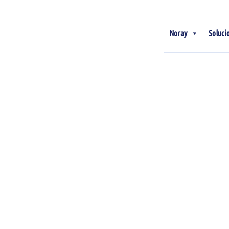
Noray
Soluci
05
Ene
Tendencias hoteleras
que marcarán FITUR