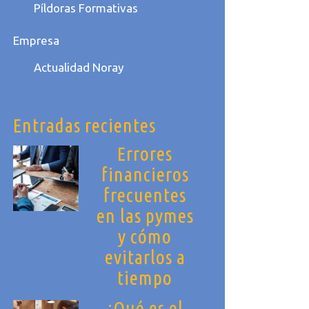
Píldoras Formativas
Empresa
Actualidad Noray
Entradas recientes
Errores
financieros
frecuentes
en las pymes
y cómo
evitarlos a
tiempo
¿Qué es el