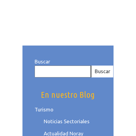
Publicado a las: 07:07h
Categoría
Noticias Sectoriales
,
Turismo
. Por
Equipo Noray
Buscar
Buscar
En nuestro Blog
Turismo
Noticias Sectoriales
Actualidad Noray