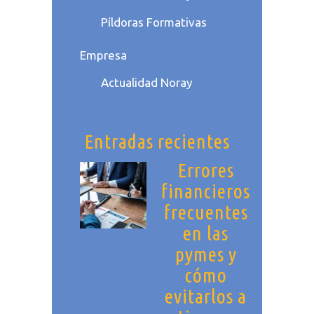
Píldoras Formativas
Empresa
Actualidad Noray
Entradas recientes
Errores
financieros
frecuentes
en las
pymes y
cómo
evitarlos a