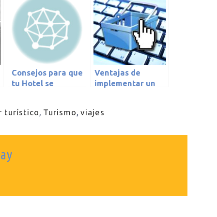
Consejos para que
Ventajas de
tu Hotel se
implementar un
convierta en
motor de reservas
Digital
en la web
 turístico
,
Turismo
,
viajes
ray