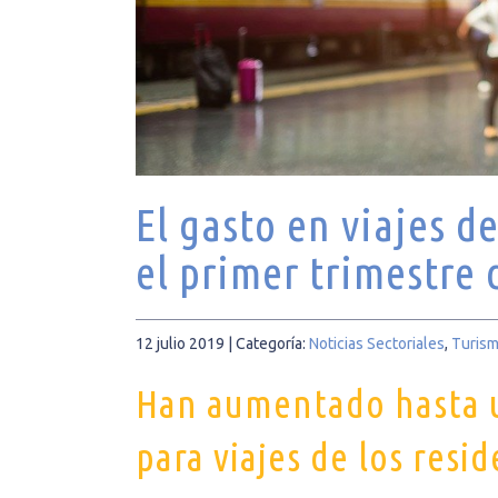
El gasto en viajes d
el primer trimestre 
12 julio 2019
| Categoría:
Noticias Sectoriales
,
Turis
Han aumentado hasta un
para viajes de los resi