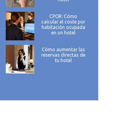
CPOR: Cómo
calcular el coste por
habitación ocupada
en un hotel
Cómo aumentar las
reservas directas de
tu hotel