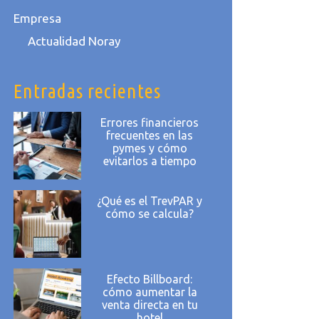
Empresa
Actualidad Noray
Entradas recientes
Errores financieros
frecuentes en las
pymes y cómo
evitarlos a tiempo
¿Qué es el TrevPAR y
cómo se calcula?
Efecto Billboard:
cómo aumentar la
venta directa en tu
hotel