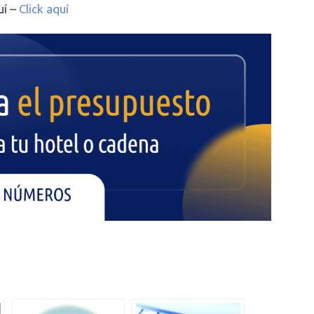
uí –
Click aquí