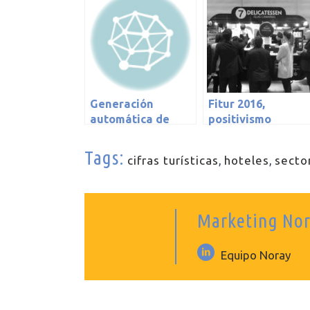
Generación
Fitur 2016,
automática de
positivismo
facturas y abonos
justificado
en hoteles:
Tags:
cifras turísticas
,
hoteles
,
sector
aplicación práctica
Marketing No
Equipo Noray