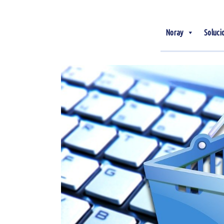
Noray
Soluci