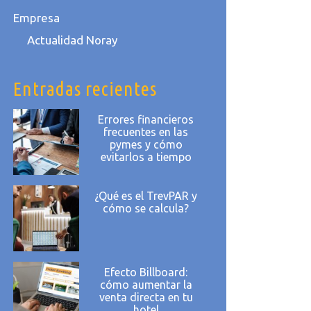
Empresa
Actualidad Noray
Entradas recientes
Errores financieros
frecuentes en las
pymes y cómo
evitarlos a tiempo
¿Qué es el TrevPAR y
cómo se calcula?
Efecto Billboard:
cómo aumentar la
venta directa en tu
hotel