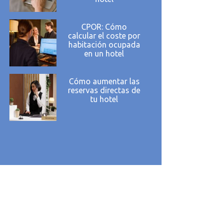
CPOR: Cómo
calcular el coste por
habitación ocupada
en un hotel
Cómo aumentar las
reservas directas de
tu hotel