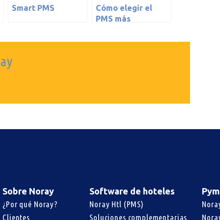
Smart PMS
Cómo elegir el
PMS más
adecuado para tu
hotel
ray
Sobre Noray
Software de hoteles
Pym
¿Por qué Noray?
Noray Htl (PMS)
Nora
Clientes
Soluciones complementarias
Nora