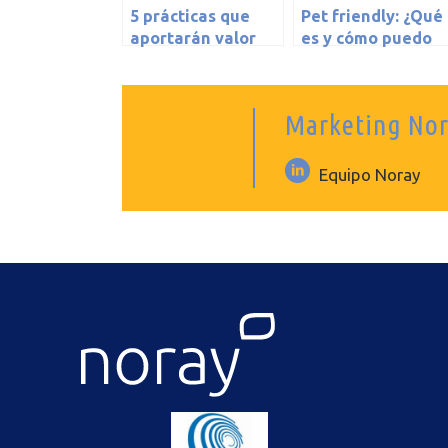
5 prácticas que
Pet friendly: ¿Qué
aportarán valor
es y cómo puedo
añadido a tu Bed
implementarlo en
and Breakfast
mi hotel?
Marketing No
Equipo Noray