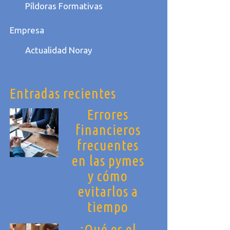
Píldoras Formativas
Empresa
Actualidad Noray
Entradas recientes
Errores
financieros
frecuentes
en las pymes
y cómo
evitarlos a
tiempo
¿Qué es el