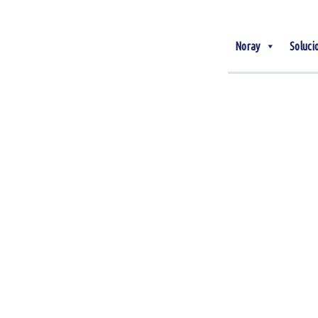
Noray
Soluci
26
Mar
¿Cómo gestionar el flujo
de caja de un hotel?