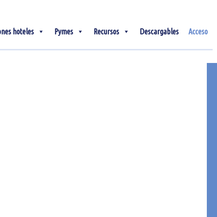
ones hoteles
Pymes
Recursos
Descargables
Acceso
25
Feb
Amenities para hoteles:
qué son, tipos y cómo