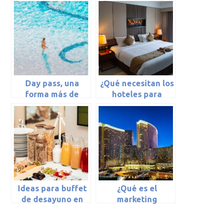
Day pass, una
¿Qué necesitan los
forma más de
hoteles para
comercializar
mejorar?
servicios
hoteleros
Ideas para buffet
¿Qué es el
de desayuno en
marketing
hoteles
turístico?