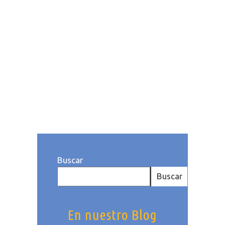
diferencia de otros tipos de
hospedaje, su propuesta se
basa en centralizar todos los
servicios que un viajero
pueda...
Publicado a las: 11:04h
Categoría
deHoteles
. Por Patricia Delgado
Buscar
Buscar
En nuestro Blog