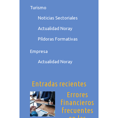
Turismo
Noticias Sectoriales
Actualidad Noray
Píldoras Formativas
Empresa
Actualidad Noray
Entradas recientes
Errores
financieros
frecuentes