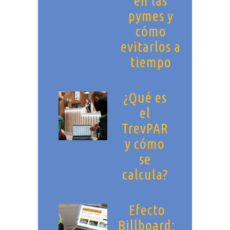
en las
pymes y
cómo
evitarlos a
tiempo
¿Qué es
el
TrevPAR
y cómo
se
calcula?
Efecto
Billboard: