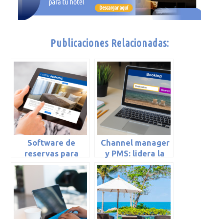
Publicaciones Relacionadas:
Software de
Channel manager
reservas para
y PMS: lidera la
hoteles
gestión de tu
hotel