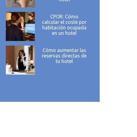
CPOR: Cómo
calcular el coste por
habitación ocupada
en un hotel
Cómo aumentar las
reservas directas de
tu hotel