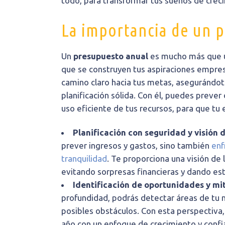
todo, para transformar tus sueños de creci
La importancia de un 
Un
presupuesto anual
es mucho más que un
que se construyen tus aspiraciones empres
camino claro hacia tus metas, asegurándot
planificación sólida. Con él, puedes prever 
uso eficiente de tus recursos, para que t
Planificación con seguridad y visión 
prever ingresos y gastos, sino también
enf
tranquilidad
. Te proporciona una visión de 
evitando sorpresas financieras y dando est
Identificación de oportunidades y mi
profundidad, podrás detectar áreas de tu n
posibles obstáculos. Con esta perspectiva
año con un enfoque de crecimiento y confi