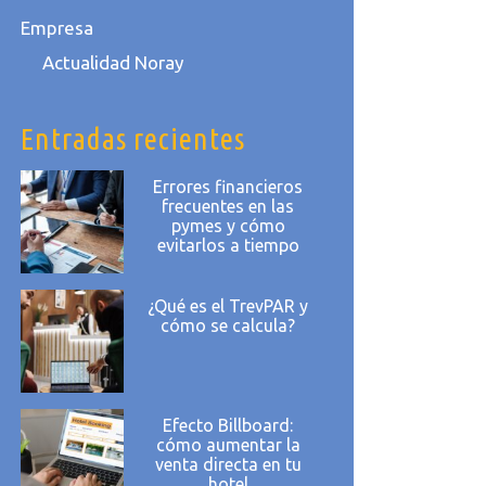
Empresa
Actualidad Noray
Entradas recientes
Errores financieros
frecuentes en las
pymes y cómo
evitarlos a tiempo
¿Qué es el TrevPAR y
cómo se calcula?
Efecto Billboard:
cómo aumentar la
venta directa en tu
hotel