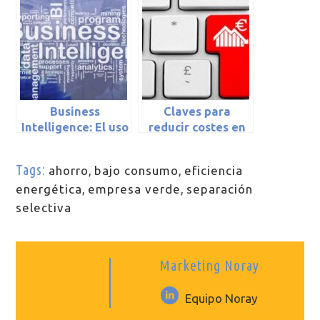
Business
Claves para
Intelligence: El uso
reducir costes en
inteligente de la
la gestión de tu
información
hotel
Tags:
ahorro
,
bajo consumo
,
eficiencia
empresarial
energética
,
empresa verde
,
separación
selectiva
Marketing Noray
Equipo Noray