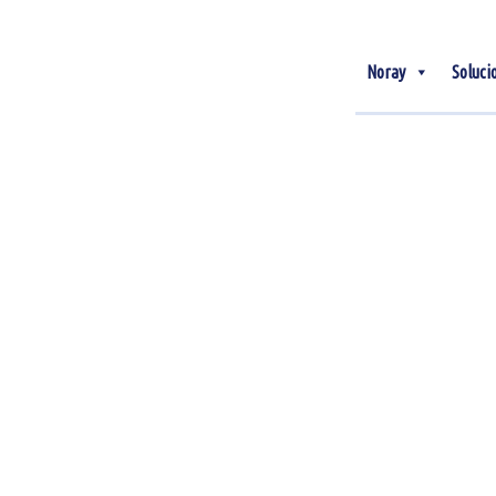
Noray
Soluci
08
Abr
Eficiencia energética en
hoteles: cómo reducir el