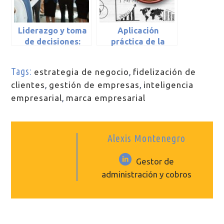
Liderazgo y toma
Aplicación
de decisiones:
práctica de la
claves para guiar
Inteligencia de
a tu equipo hacia
Negocio o
Tags:
estrategia de negocio
,
fidelización de
el éxito
«Business
clientes
,
gestión de empresas
,
inteligencia
Intelligence» en la
pyme
empresarial
,
marca empresarial
Alexis Montenegro
Gestor de
administración y cobros