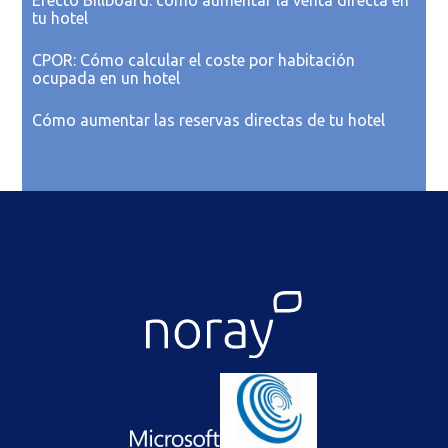
Efecto Billboard: cómo aumentar la venta directa en
tu hotel
CPOR: Cómo calcular el coste por habitación
ocupada en un hotel
Cómo aumentar las reservas directas de tu hotel