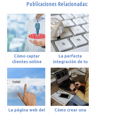
Publicaciones Relacionadas:
Cómo captar
La perfecta
clientes online
integración de tu
tienda online con
Noray Gestion
La página web del
Cómo crear una