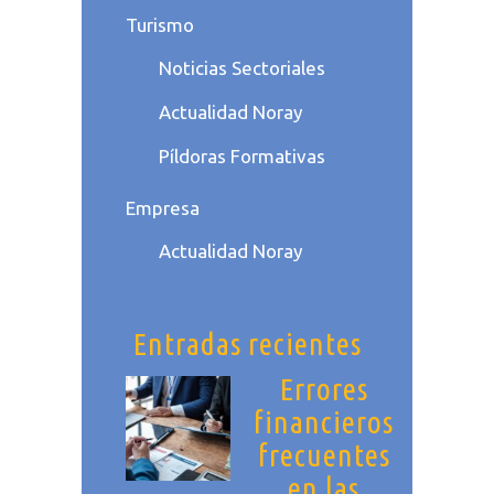
Turismo
Noticias Sectoriales
Actualidad Noray
Píldoras Formativas
Empresa
Actualidad Noray
Entradas recientes
Errores
financieros
frecuentes
en las