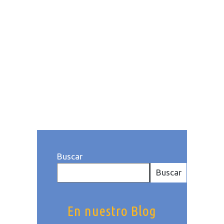
un software que permite a los
posibles clientes de nuestro
hotel conocer los tipos de
habitación y servicios que
ofrecemos, la disponibilidad ...
Publicado a las: 10:59h
Categoría
deHoteles
. Por Eugenia Afonso
Buscar
Buscar
En nuestro Blog