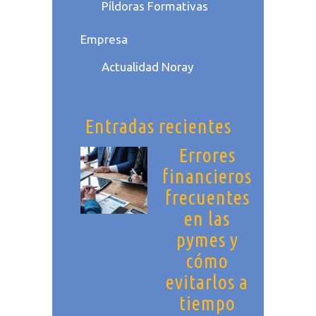
Píldoras Formativas
Empresa
Actualidad Noray
Entradas recientes
Errores
financieros
frecuentes
en las
pymes y
cómo
evitarlos a
tiempo