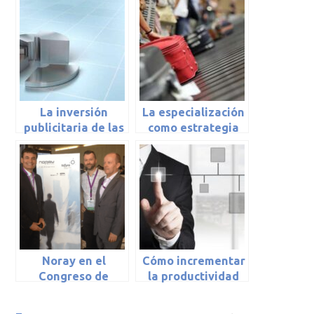
La inversión
La especialización
publicitaria de las
como estrategia
empresas
turística
turísticas
Noray en el
Cómo incrementar
Congreso de
la productividad
Hoteleros
en el
Españoles
establecimiento