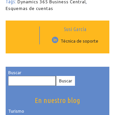
Tags:
Dynamics 365 Business Central
,
hotelero
Esquemas de cuentas
Susi García
Técnica de soporte
Buscar
Buscar
En nuestro blog
Turismo