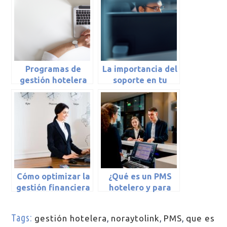
Programas de
La importancia del
gestión hotelera
soporte en tu
programa de
gestión hotelero
Cómo optimizar la
¿Qué es un PMS
gestión financiera
hotelero y para
de tu hotel con
qué sirve?
ayuda de un PMS
Tags:
gestión hotelera
,
noraytolink
,
PMS
,
que es