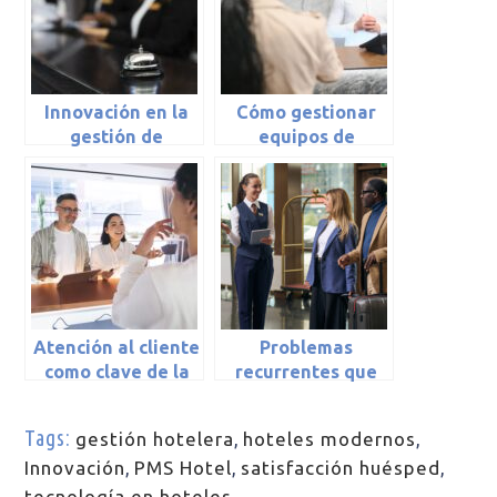
Innovación en la
Cómo gestionar
gestión de
equipos de
cadenas hoteleras
atención al cliente
en el hotel
Atención al cliente
Problemas
como clave de la
recurrentes que
experiencia en tu
frustran al cliente
hotel
de tu hotel
Tags:
gestión hotelera
,
hoteles modernos
,
Innovación
,
PMS Hotel
,
satisfacción huésped
,
tecnología en hoteles