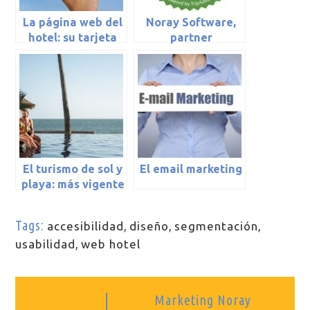
La página web del
Noray Software,
hotel: su tarjeta
partner
de presentación
certificado de
Tripadvisor
Connect
El turismo de sol y
El email marketing
playa: más vigente
que nunca
Tags:
accesibilidad
,
diseño
,
segmentación
,
usabilidad
,
web hotel
Marketing Noray