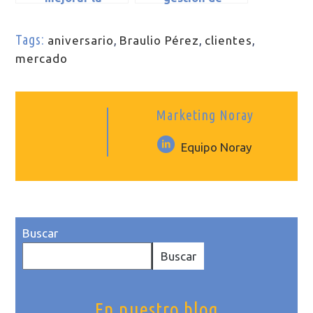
experiencia del
reservas
huésped hotelero
hoteleras: 5
Tags:
aniversario
,
Braulio Pérez
,
clientes
,
funcionalidades
mercado
clave
Marketing Noray
Equipo Noray
Buscar
Buscar
En nuestro blog