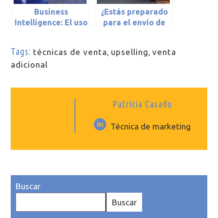
Business
¿Estás preparado
Intelligence: El uso
para el envío de
inteligente de la
las encuestas de
información
ocupación
Tags:
técnicas de venta
,
upselling
,
venta
empresarial
hotelera al INE?
adicional
Patricia Casado
Técnica de marketing
Buscar
Buscar