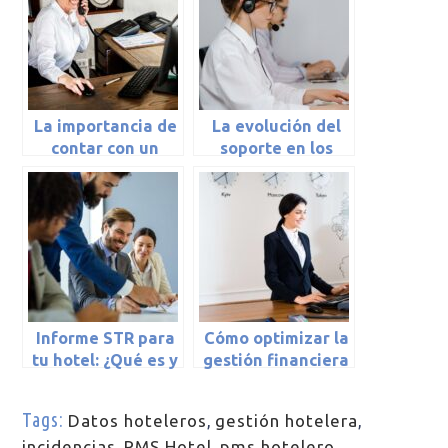
La importancia de
La evolución del
contar con un
soporte en los
gestor de
PMS hoteleros
incidencias en tu
PMS hotelero
Informe STR para
Cómo optimizar la
tu hotel: ¿Qué es y
gestión financiera
cómo puede
de tu hotel con
ayudarte?
ayuda de un PMS
Tags:
Datos hoteleros
,
gestión hotelera
,
incidencias
,
PMS Hotel
,
pms hotelero