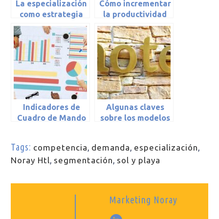
La especialización
Cómo incrementar
como estrategia
la productividad
turística
en el
establecimiento
hotelero
Indicadores de
Algunas claves
Cuadro de Mando
sobre los modelos
en la gestión
de explotación
hotelera
hotelera y
Tags:
competencia
,
demanda
,
especialización
,
extrahotelera (y
Noray Htl
,
segmentación
,
sol y playa
II)
Marketing Noray