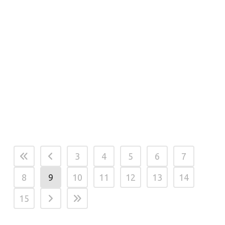
evento!
No te pierdas nuestro
video resumen final para
Te traemos el mejor
revivir todo nuestro paso
resumen de la segunda
por FITUR 2024. ¡Nos
jornada de Fitur 2024. ¡No
volveremos a ver en
te lo pierdas!...
2025!...
Publicado a las: 19:05h
Publicado a las: 13:36h
Categoría
Actualidad
Categoría
Actualidad
Noray
. Por Sabrina
Noray
. Por Equipo Noray
Stefenello
3
4
5
6
7
8
9
10
11
12
13
14
15