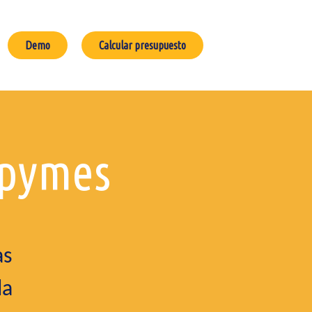
Demo
Calcular presupuesto
 pymes
as
la